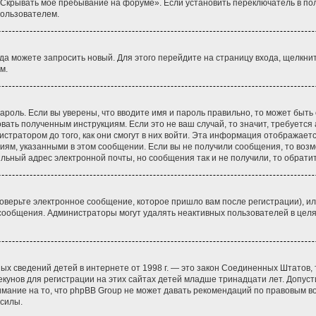
«Скрывать мое пребывание на форуме». Если установить переключатель в по
пользователем.
гда можете запросить новый. Для этого перейдите на страницу входа, щелкни
м.
ароль. Если вы уверены, что вводите имя и пароль правильно, то может быть
овать полученным инструкциям. Если это не ваш случай, то значит, требуется
стратором до того, как они смогут в них войти. Эта информация отображает
циям, указанными в этом сообщении. Если вы не получили сообщения, то воз
ильный адрес электронной почты, но сообщения так и не получили, то обрат
оверьте электронное сообщение, которое пришло вам после регистрации), ил
о сообщения. Администраторы могут удалять неактивных пользователей в це
 личных сведений детей в интернете от 1998 г. — это закон Соединенных Штат
кунов для регистрации на этих сайтах детей младше тринадцати лет. Допуст
имание на то, что phpBB Group не может давать рекомендаций по правовым в
 силы.