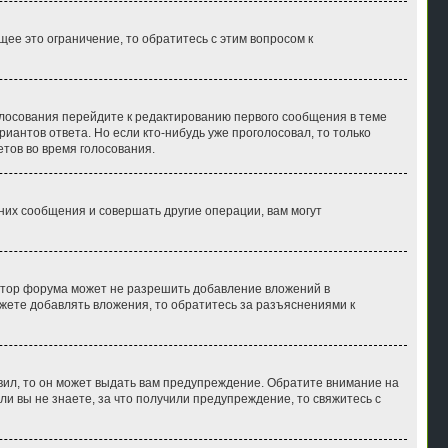
е это ограничение, то обратитесь с этим вопросом к
голосования перейдите к редактированию первого сообщения в теме
риантов ответа. Но если кто-нибудь уже проголосовал, то только
тов во время голосования.
их сообщения и совершать другие операции, вам могут
атор форума может не разрешить добавление вложений в
жете добавлять вложения, то обратитесь за разъяснениями к
вил, то он может выдать вам предупреждение. Обратите внимание на
и вы не знаете, за что получили предупреждение, то свяжитесь с