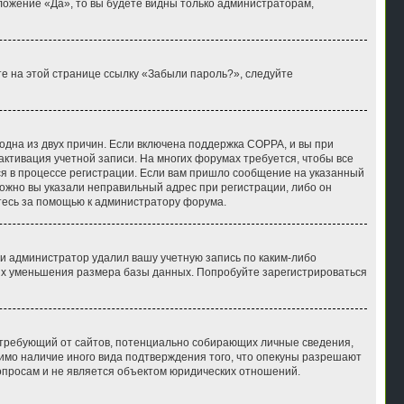
ложение «Да», то вы будете видны только администраторам,
те на этой странице ссылку «Забыли пароль?», следуйте
 одна из двух причин. Если включена поддержка COPPA, и вы при
 активация учетной записи. На многих форумах требуется, чтобы все
ся в процессе регистрации. Если вам пришло сообщение на указанный
можно вы указали неправильный адрес при регистрации, либо он
итесь за помощью к администратору форума.
и администратор удалил вашу учетную запись по каким-либо
лях уменьшения размера базы данных. Попробуйте зарегистрироваться
ов, требующий от сайтов, потенциально собирающих личные сведения,
имо наличие иного вида подтверждения того, что опекуны разрешают
опросам и не является объектом юридических отношений.