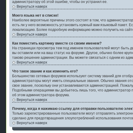
администратору об этой ошибке, чтобы он устранил ее.
Вернуться наверх
Моего языка нет в списке!
Наиболее вероятные причины этого состоят в том, что администратор
есть ли у него возможность установить нужный вам языковый пакет. Е
локализацию. Более подробную информацию можно получить на сайте 
Вернуться наверх
Как поместить картинку вместе со своим именем?
На страницах просмотра тем под именем пользователей могут быть две
вы оставили или на ваш статус на форуме. Другое, обычно более круп
таково решение администрации. Вы можете связаться с одним из адми
Вернуться наверх
Что такое звание и как изменить его?
Большинство сетевых форумов используют систему званий для отобр
администраторы могут иметь специальные звания. Обычно звания ото
свое звание, поскольку они устанавливаются администрацией. Пожалу
Подобными операциями вы добьетесь лишь того, что администратор п
об этом администратора форума.
Вернуться наверх
Почему, когда я нажимаю ссылку для отправки пользователю элек
Только зарегистрированные пользователи могут отправлять электро
сделано для предотвращения злоупотреблений использования почтов
Вернуться наверх