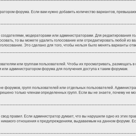
ратором форума. Если вам нужно добавить количество вариантов, превышающе
 их создателями, модераторами или администраторами. Для редактирования 
лосовать, то вы можете удалить голосование или отредактировать любой из ва
олосование. Это сделано для того, чтобы нельзя было менять варианты отве
ателям или группам пользователей. Чтобы их просматривать, размещать в н
м или администратором форума для получения доступа к таким форумам.
не форумов, групп пользователей или отдельных пользователей. Администр
решено только членам определенных групп. Если вы не знаете, почему не мо
вод правил. Если администратор думает, что вы нарушили одно из этих пра
 никакого отношения к предупреждениям, выдаваемым на данном форуме. Есл