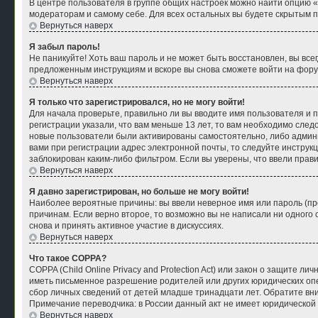
В центре пользователя в группе общих настроек можно найти опцию 
модераторам и самому себе. Для всех остальных вы будете скрытым 
Вернуться наверх
Я забыл пароль!
Не паникуйте! Хоть ваш пароль и не может быть восстановлен, вы все
предложенным инструкциям и вскоре вы снова сможете войти на фору
Вернуться наверх
Я только что зарегистрировался, но не могу войти!
Для начала проверьте, правильно ли вы вводите имя пользователя и п
регистрации указали, что вам меньше 13 лет, то вам необходимо след
новые пользователи были активированы самостоятельно, либо админи
вами при регистрации адрес электронной почты, то следуйте инструк
заблокирован каким-либо фильтром. Если вы уверены, что ввели прав
Вернуться наверх
Я давно зарегистрирован, но больше не могу войти!
Наиболее вероятные причины: вы ввели неверное имя или пароль (пр
причинам. Если верно второе, то возможно вы не написали ни одног
снова и принять активное участие в дискуссиях.
Вернуться наверх
Что такое COPPA?
COPPA (Child Online Privacy and Protection Act) или закон о защите
иметь письменное разрешение родителей или других юридических опе
сбор личных сведений от детей младше тринадцати лет. Обратите вн
Примечание переводчика: в России данный акт не имеет юридической
Вернуться наверх