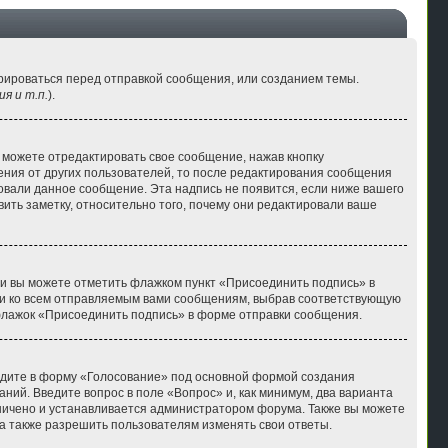
рироваться перед отправкой сообщения, или созданием темы.
я и т.п.
).
 можете отредактировать свое сообщение, нажав кнопку
ния от других пользователей, то после редактирования сообщения
овали данное сообщение. Эта надпись не появится, если ниже вашего
ть заметку, относительно того, почему они редактировали ваше
си вы можете отметить флажком пункт «Присоединить подпись» в
и ко всем отправляемым вами сообщениям, выбрав соответствующую
флажок «Присоединить подпись» в форме отправки сообщения.
ейдите в форму «Голосование» под основной формой создания
аний. Введите вопрос в поле «Вопрос» и, как минимум, два варианта
аничено и устанавливается администратором форума. Также вы можете
 а также разрешить пользователям изменять свои ответы.