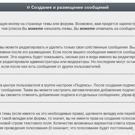
Создание и размещение сообщений
щую кнопку на странице темы или форума. Возможно, вам придется зарегист
 тем (список
Вы
можете
начинать темы, Вы
можете
отвечать на сообщени
вы можете редактировать и удалять только свои собственные сообщения. Вы
ремени после его размещения. Если после вашего сообщения имеются сообще
ия. Эта надпись будет показывать, сколько раз и когда именно вы редактир
е редактировали администраторы или модераторы. Но последние могут остави
если после них есть сообщения от других пользователей.
 в центре пользователя в группе настроек «Подпись». После создания подпи
 сообщению. Также вы можете настроить автоматическое добавление подпис
, вы сможете отменять добавление подписи в отдельных сообщениях, убрав 
 темы (если имеете на это необходимые права), щелкните вкладку или пер
 такой вкладки или формы, то значит, вы не имеете прав на создание голосов
 новой строке текстового поля. Количество возможных вариантов ответа огр
мя проведения голосования (0 означает, что голосование будет постоянным),