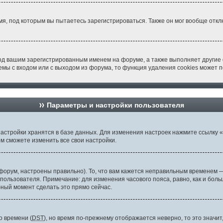
я, под которым вы пытаетесь зарегистрироваться. Также он мог вообще отк
од вашим зарегистрированным именем на форуме, а также выполняет другие 
мы с входом или с выходом из форума, то функция удаления cookies может 
Параметры и настройки пользователя
астройки хранятся в базе данных. Для изменения настроек нажмите ссылку 
ом сможете изменить все свои настройки.
орум, настроены правильно). То, что вам кажется неправильным временем —
 пользователя. Примечание: для изменения часового пояса, равно, как и бо
бный момент сделать это прямо сейчас.
о времени (
DST
), но время по-прежнему отображается неверно, то это значи