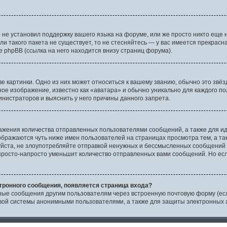
 не установил поддержку вашего языка на форуме, или же просто никто еще 
сли такого пакета не существует, то не стесняйтесь — у вас имеется прекрас
phpBB (ссылка на него находится внизу страниц форума).
 картинки. Одно из них может относиться к вашему званию, обычно это звёзд
ное изображение, известно как «аватара» и обычно уникально для каждого по
нистраторов и выяснить у него причины данного запрета.
ажения количества отправленных пользователями сообщений, а также для и
бражаются чуть ниже имен пользователей на страницах просмотра тем, а т
йста, не злоупотребляйте отправкой ненужных и бессмысленных сообщений т
росто-напросто уменьшит количество отправленных вами сообщений. Но если
тронного сообщения, появляется страница входа?
нные сообщения другим пользователям через встроенную почтовую форму (ес
ой системы анонимными пользователями, а также для защиты электронных а