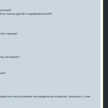
елателей?
й из списков друзей и недоброжелателей?
стую страницу!
тему или форум?
руме?
орректного использования или юридических вопросов, связанных с этим