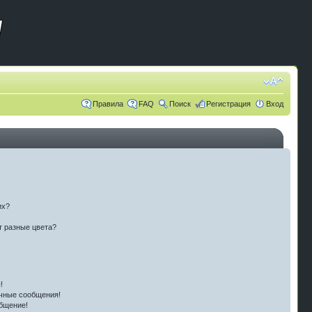
Правила
FAQ
Поиск
Регистрация
Вход
их?
т разные цвета?
!
чные сообщения!
бщение!