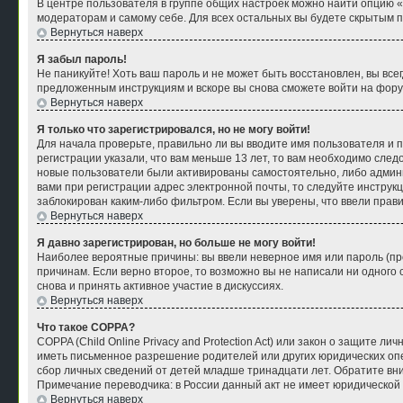
В центре пользователя в группе общих настроек можно найти опцию 
модераторам и самому себе. Для всех остальных вы будете скрытым 
Вернуться наверх
Я забыл пароль!
Не паникуйте! Хоть ваш пароль и не может быть восстановлен, вы все
предложенным инструкциям и вскоре вы снова сможете войти на фору
Вернуться наверх
Я только что зарегистрировался, но не могу войти!
Для начала проверьте, правильно ли вы вводите имя пользователя и п
регистрации указали, что вам меньше 13 лет, то вам необходимо след
новые пользователи были активированы самостоятельно, либо админи
вами при регистрации адрес электронной почты, то следуйте инструк
заблокирован каким-либо фильтром. Если вы уверены, что ввели прав
Вернуться наверх
Я давно зарегистрирован, но больше не могу войти!
Наиболее вероятные причины: вы ввели неверное имя или пароль (пр
причинам. Если верно второе, то возможно вы не написали ни одног
снова и принять активное участие в дискуссиях.
Вернуться наверх
Что такое COPPA?
COPPA (Child Online Privacy and Protection Act) или закон о защите
иметь письменное разрешение родителей или других юридических опе
сбор личных сведений от детей младше тринадцати лет. Обратите вн
Примечание переводчика: в России данный акт не имеет юридической
Вернуться наверх