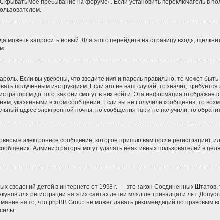
«Скрывать мое пребывание на форуме». Если установить переключатель в по
пользователем.
гда можете запросить новый. Для этого перейдите на страницу входа, щелкни
м.
ароль. Если вы уверены, что вводите имя и пароль правильно, то может быть
овать полученным инструкциям. Если это не ваш случай, то значит, требуется
стратором до того, как они смогут в них войти. Эта информация отображает
циям, указанными в этом сообщении. Если вы не получили сообщения, то воз
ильный адрес электронной почты, но сообщения так и не получили, то обрат
оверьте электронное сообщение, которое пришло вам после регистрации), ил
о сообщения. Администраторы могут удалять неактивных пользователей в це
 личных сведений детей в интернете от 1998 г. — это закон Соединенных Штат
кунов для регистрации на этих сайтах детей младше тринадцати лет. Допуст
имание на то, что phpBB Group не может давать рекомендаций по правовым в
 силы.