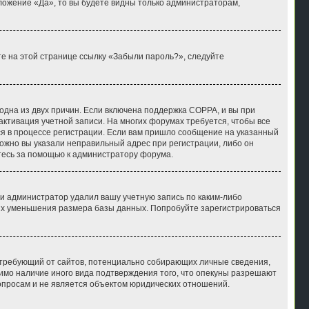
ложение «Да», то вы будете видны только администраторам,
те на этой странице ссылку «Забыли пароль?», следуйте
 одна из двух причин. Если включена поддержка COPPA, и вы при
 активация учетной записи. На многих форумах требуется, чтобы все
ся в процессе регистрации. Если вам пришло сообщение на указанный
можно вы указали неправильный адрес при регистрации, либо он
итесь за помощью к администратору форума.
и администратор удалил вашу учетную запись по каким-либо
лях уменьшения размера базы данных. Попробуйте зарегистрироваться
ов, требующий от сайтов, потенциально собирающих личные сведения,
имо наличие иного вида подтверждения того, что опекуны разрешают
опросам и не является объектом юридических отношений.