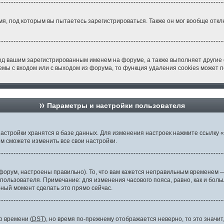
я, под которым вы пытаетесь зарегистрироваться. Также он мог вообще отк
од вашим зарегистрированным именем на форуме, а также выполняет другие 
мы с входом или с выходом из форума, то функция удаления cookies может 
Параметры и настройки пользователя
астройки хранятся в базе данных. Для изменения настроек нажмите ссылку 
ом сможете изменить все свои настройки.
орум, настроены правильно). То, что вам кажется неправильным временем —
 пользователя. Примечание: для изменения часового пояса, равно, как и бо
бный момент сделать это прямо сейчас.
о времени (
DST
), но время по-прежнему отображается неверно, то это значи