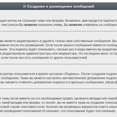
Создание и размещение сообщений
щую кнопку на странице темы или форума. Возможно, вам придется зарегист
 тем (список
Вы
можете
начинать темы, Вы
можете
отвечать на сообщени
вы можете редактировать и удалять только свои собственные сообщения. Вы
ремени после его размещения. Если после вашего сообщения имеются сообще
ия. Эта надпись будет показывать, сколько раз и когда именно вы редактир
е редактировали администраторы или модераторы. Но последние могут остави
если после них есть сообщения от других пользователей.
 в центре пользователя в группе настроек «Подпись». После создания подпи
 сообщению. Также вы можете настроить автоматическое добавление подпис
, вы сможете отменять добавление подписи в отдельных сообщениях, убрав 
 темы (если имеете на это необходимые права), щелкните вкладку или пер
 такой вкладки или формы, то значит, вы не имеете прав на создание голосов
 новой строке текстового поля. Количество возможных вариантов ответа огр
мя проведения голосования (0 означает, что голосование будет постоянным),