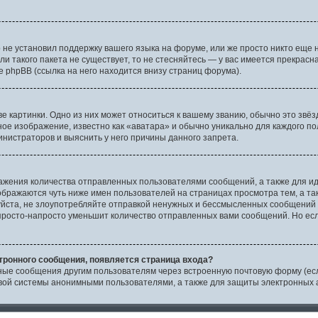
 не установил поддержку вашего языка на форуме, или же просто никто еще 
сли такого пакета не существует, то не стесняйтесь — у вас имеется прекрас
phpBB (ссылка на него находится внизу страниц форума).
 картинки. Одно из них может относиться к вашему званию, обычно это звёзд
ное изображение, известно как «аватара» и обычно уникально для каждого по
нистраторов и выяснить у него причины данного запрета.
ажения количества отправленных пользователями сообщений, а также для и
бражаются чуть ниже имен пользователей на страницах просмотра тем, а т
йста, не злоупотребляйте отправкой ненужных и бессмысленных сообщений т
росто-напросто уменьшит количество отправленных вами сообщений. Но если
тронного сообщения, появляется страница входа?
нные сообщения другим пользователям через встроенную почтовую форму (ес
ой системы анонимными пользователями, а также для защиты электронных а