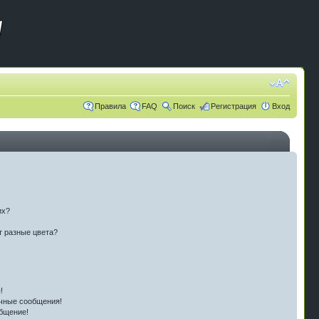
Правила
FAQ
Поиск
Регистрация
Вход
их?
т разные цвета?
!
чные сообщения!
бщение!