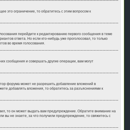
е это ограничение, то обратитесь с этим вопросом к
голосования перейдите к редактированию первого сообщения в теме
риантов ответа. Но если кто-нибудь уже проголосовал, то только
тов во время голосования.
их сообщения и совершать другие операции, вам могут
атор форума может не разрешить добавление вложений в
жете добавлять вложения, то обратитесь за разъяснениями к
вил, то он может выдать вам предупреждение. Обратите внимание на
и вы не знаете, за что получили предупреждение, то свяжитесь с