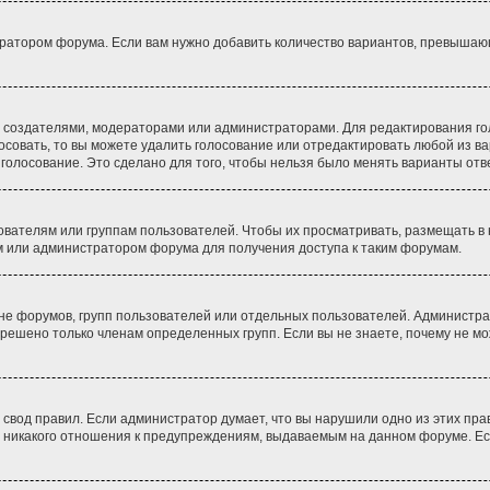
ратором форума. Если вам нужно добавить количество вариантов, превышающе
 их создателями, модераторами или администраторами. Для редактирования 
лосовать, то вы можете удалить голосование или отредактировать любой из ва
олосование. Это сделано для того, чтобы нельзя было менять варианты отве
ателям или группам пользователей. Чтобы их просматривать, размещать в н
м или администратором форума для получения доступа к таким форумам.
не форумов, групп пользователей или отдельных пользователей. Администр
решено только членам определенных групп. Если вы не знаете, почему не мо
вод правил. Если администратор думает, что вы нарушили одно из этих пра
 никакого отношения к предупреждениям, выдаваемым на данном форуме. Есл