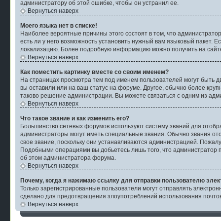
администратору об этой ошибке, чтобы он устранил ее.
Вернуться наверх
Моего языка нет в списке!
Наиболее вероятные причины этого состоят в том, что администратор
есть ли у него возможность установить нужный вам языковый пакет. Е
локализацию. Более подробную информацию можно получить на сайте 
Вернуться наверх
Как поместить картинку вместе со своим именем?
На страницах просмотра тем под именем пользователей могут быть две
вы оставили или на ваш статус на форуме. Другое, обычно более круп
таково решение администрации. Вы можете связаться с одним из адми
Вернуться наверх
Что такое звание и как изменить его?
Большинство сетевых форумов используют систему званий для отобр
администраторы могут иметь специальные звания. Обычно звания ото
свое звание, поскольку они устанавливаются администрацией. Пожалу
Подобными операциями вы добьетесь лишь того, что администратор п
об этом администратора форума.
Вернуться наверх
Почему, когда я нажимаю ссылку для отправки пользователю элек
Только зарегистрированные пользователи могут отправлять электро
сделано для предотвращения злоупотреблений использования почтов
Вернуться наверх