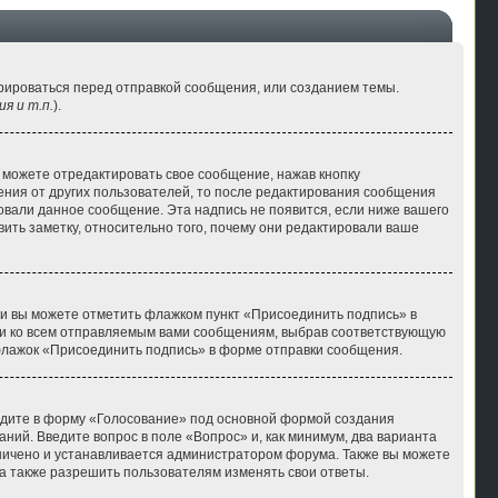
рироваться перед отправкой сообщения, или созданием темы.
я и т.п.
).
 можете отредактировать свое сообщение, нажав кнопку
ния от других пользователей, то после редактирования сообщения
овали данное сообщение. Эта надпись не появится, если ниже вашего
ть заметку, относительно того, почему они редактировали ваше
си вы можете отметить флажком пункт «Присоединить подпись» в
и ко всем отправляемым вами сообщениям, выбрав соответствующую
флажок «Присоединить подпись» в форме отправки сообщения.
ейдите в форму «Голосование» под основной формой создания
аний. Введите вопрос в поле «Вопрос» и, как минимум, два варианта
аничено и устанавливается администратором форума. Также вы можете
 а также разрешить пользователям изменять свои ответы.