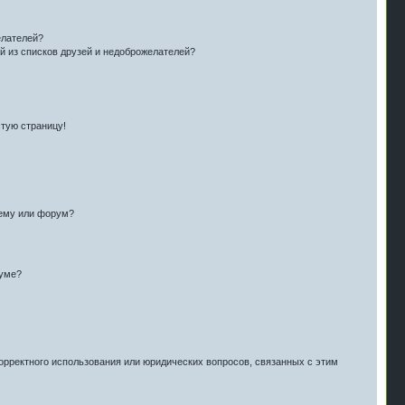
елателей?
й из списков друзей и недоброжелателей?
стую страницу!
тему или форум?
руме?
орректного использования или юридических вопросов, связанных с этим