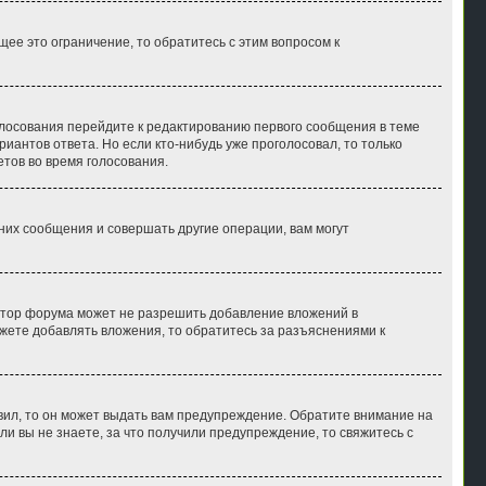
е это ограничение, то обратитесь с этим вопросом к
голосования перейдите к редактированию первого сообщения в теме
риантов ответа. Но если кто-нибудь уже проголосовал, то только
тов во время голосования.
их сообщения и совершать другие операции, вам могут
атор форума может не разрешить добавление вложений в
жете добавлять вложения, то обратитесь за разъяснениями к
вил, то он может выдать вам предупреждение. Обратите внимание на
и вы не знаете, за что получили предупреждение, то свяжитесь с