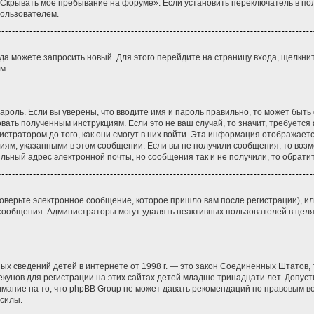
«Скрывать мое пребывание на форуме». Если установить переключатель в по
пользователем.
гда можете запросить новый. Для этого перейдите на страницу входа, щелкни
м.
ароль. Если вы уверены, что вводите имя и пароль правильно, то может быть
овать полученным инструкциям. Если это не ваш случай, то значит, требуется
стратором до того, как они смогут в них войти. Эта информация отображает
циям, указанными в этом сообщении. Если вы не получили сообщения, то воз
ильный адрес электронной почты, но сообщения так и не получили, то обрат
оверьте электронное сообщение, которое пришло вам после регистрации), ил
о сообщения. Администраторы могут удалять неактивных пользователей в це
 личных сведений детей в интернете от 1998 г. — это закон Соединенных Штат
кунов для регистрации на этих сайтах детей младше тринадцати лет. Допуст
имание на то, что phpBB Group не может давать рекомендаций по правовым в
 силы.