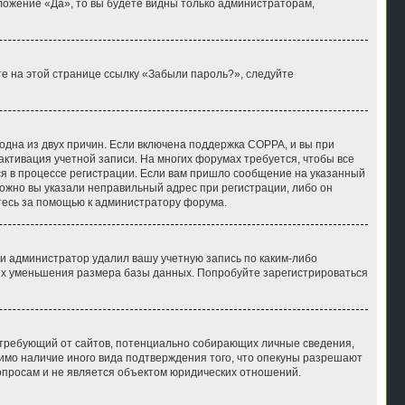
ложение «Да», то вы будете видны только администраторам,
те на этой странице ссылку «Забыли пароль?», следуйте
 одна из двух причин. Если включена поддержка COPPA, и вы при
 активация учетной записи. На многих форумах требуется, чтобы все
ся в процессе регистрации. Если вам пришло сообщение на указанный
можно вы указали неправильный адрес при регистрации, либо он
итесь за помощью к администратору форума.
и администратор удалил вашу учетную запись по каким-либо
лях уменьшения размера базы данных. Попробуйте зарегистрироваться
ов, требующий от сайтов, потенциально собирающих личные сведения,
имо наличие иного вида подтверждения того, что опекуны разрешают
опросам и не является объектом юридических отношений.