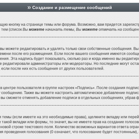
Создание и размещение сообщений
щую кнопку на странице темы или форума. Возможно, вам придется зарегист
 тем (список
Вы
можете
начинать темы, Вы
можете
отвечать на сообщени
вы можете редактировать и удалять только свои собственные сообщения. Вы
ремени после его размещения. Если после вашего сообщения имеются сообще
ия. Эта надпись будет показывать, сколько раз и когда именно вы редактир
е редактировали администраторы или модераторы. Но последние могут остави
если после них есть сообщения от других пользователей.
 в центре пользователя в группе настроек «Подпись». После создания подпи
 сообщению. Также вы можете настроить автоматическое добавление подпис
, вы сможете отменять добавление подписи в отдельных сообщениях, убрав 
 темы (если имеете на это необходимые права), щелкните вкладку или пер
 такой вкладки или формы, то значит, вы не имеете прав на создание голосов
 новой строке текстового поля. Количество возможных вариантов ответа огр
мя проведения голосования (0 означает, что голосование будет постоянным),