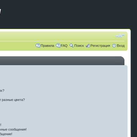
Правила
FAQ
Поиск
Регистрация
Вход
их?
т разные цвета?
!
чные сообщения!
бщение!