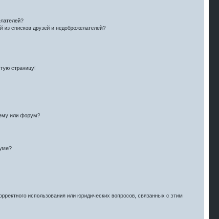
елателей?
й из списков друзей и недоброжелателей?
стую страницу!
тему или форум?
руме?
орректного использования или юридических вопросов, связанных с этим