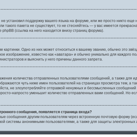
 не установил поддержку вашего языка на форуме, или же просто никто еще 
сли такого пакета не существует, то не стесняйтесь — у вас имеется прекрас
phpBB (ссылка на него находится внизу страниц форума).
 картинки. Одно из них может относиться к вашему званию, обычно это звёзд
ное изображение, известно как «аватара» и обычно уникально для каждого по
нистраторов и выяснить у него причины данного запрета.
ажения количества отправленных пользователями сообщений, а также для и
бражаются чуть ниже имен пользователей на страницах просмотра тем, а т
йста, не злоупотребляйте отправкой ненужных и бессмысленных сообщений т
росто-напросто уменьшит количество отправленных вами сообщений. Но если
тронного сообщения, появляется страница входа?
нные сообщения другим пользователям через встроенную почтовую форму (ес
ой системы анонимными пользователями, а также для защиты электронных а