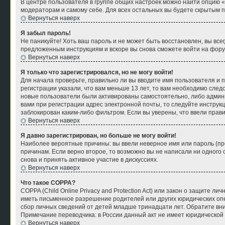
В центре пользователя в группе общих настроек можно найти опцию 
модераторам и самому себе. Для всех остальных вы будете скрытым 
Вернуться наверх
Я забыл пароль!
Не паникуйте! Хоть ваш пароль и не может быть восстановлен, вы все
предложенным инструкциям и вскоре вы снова сможете войти на фору
Вернуться наверх
Я только что зарегистрировался, но не могу войти!
Для начала проверьте, правильно ли вы вводите имя пользователя и п
регистрации указали, что вам меньше 13 лет, то вам необходимо след
новые пользователи были активированы самостоятельно, либо админи
вами при регистрации адрес электронной почты, то следуйте инструк
заблокирован каким-либо фильтром. Если вы уверены, что ввели прав
Вернуться наверх
Я давно зарегистрирован, но больше не могу войти!
Наиболее вероятные причины: вы ввели неверное имя или пароль (пр
причинам. Если верно второе, то возможно вы не написали ни одног
снова и принять активное участие в дискуссиях.
Вернуться наверх
Что такое COPPA?
COPPA (Child Online Privacy and Protection Act) или закон о защите
иметь письменное разрешение родителей или других юридических опе
сбор личных сведений от детей младше тринадцати лет. Обратите вн
Примечание переводчика: в России данный акт не имеет юридической
Вернуться наверх