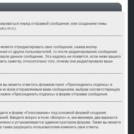
рироваться перед отправкой сообщения, или созданием темы.
я и т.п.
).
 можете отредактировать свое сообщение, нажав кнопку
ния от других пользователей, то после редактирования сообщения
овали данное сообщение. Эта надпись не появится, если ниже вашего
ть заметку, относительно того, почему они редактировали ваше
си вы можете отметить флажком пункт «Присоединить подпись» в
и ко всем отправляемым вами сообщениям, выбрав соответствующую
флажок «Присоединить подпись» в форме отправки сообщения.
ейдите в форму «Голосование» под основной формой создания
аний. Введите вопрос в поле «Вопрос» и, как минимум, два варианта
аничено и устанавливается администратором форума. Также вы можете
 а также разрешить пользователям изменять свои ответы.