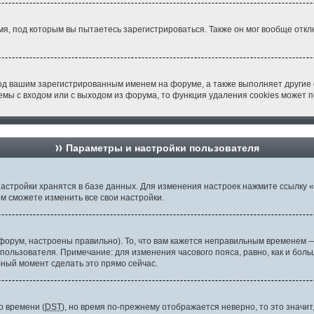
я, под которым вы пытаетесь зарегистрироваться. Также он мог вообще отк
од вашим зарегистрированным именем на форуме, а также выполняет другие 
мы с входом или с выходом из форума, то функция удаления cookies может 
Параметры и настройки пользователя
астройки хранятся в базе данных. Для изменения настроек нажмите ссылку 
ом сможете изменить все свои настройки.
орум, настроены правильно). То, что вам кажется неправильным временем —
 пользователя. Примечание: для изменения часового пояса, равно, как и бо
бный момент сделать это прямо сейчас.
о времени (
DST
), но время по-прежнему отображается неверно, то это значи