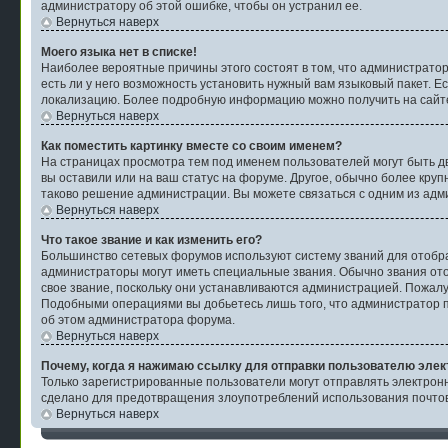
администратору об этой ошибке, чтобы он устранил ее.
Вернуться наверх
Моего языка нет в списке!
Наиболее вероятные причины этого состоят в том, что администратор
есть ли у него возможность установить нужный вам языковый пакет. Е
локализацию. Более подробную информацию можно получить на сайте 
Вернуться наверх
Как поместить картинку вместе со своим именем?
На страницах просмотра тем под именем пользователей могут быть две
вы оставили или на ваш статус на форуме. Другое, обычно более круп
таково решение администрации. Вы можете связаться с одним из адми
Вернуться наверх
Что такое звание и как изменить его?
Большинство сетевых форумов используют систему званий для отобр
администраторы могут иметь специальные звания. Обычно звания ото
свое звание, поскольку они устанавливаются администрацией. Пожалу
Подобными операциями вы добьетесь лишь того, что администратор п
об этом администратора форума.
Вернуться наверх
Почему, когда я нажимаю ссылку для отправки пользователю элек
Только зарегистрированные пользователи могут отправлять электро
сделано для предотвращения злоупотреблений использования почтов
Вернуться наверх