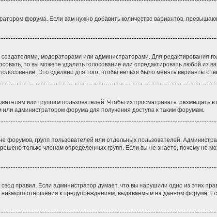
ратором форума. Если вам нужно добавить количество вариантов, превышающе
 их создателями, модераторами или администраторами. Для редактирования 
лосовать, то вы можете удалить голосование или отредактировать любой из ва
олосование. Это сделано для того, чтобы нельзя было менять варианты отве
ателям или группам пользователей. Чтобы их просматривать, размещать в н
м или администратором форума для получения доступа к таким форумам.
не форумов, групп пользователей или отдельных пользователей. Администр
решено только членам определенных групп. Если вы не знаете, почему не мо
вод правил. Если администратор думает, что вы нарушили одно из этих пра
 никакого отношения к предупреждениям, выдаваемым на данном форуме. Есл