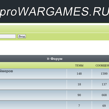
Форум
ТЕМЫ
СООБЩЕ
еймеров
148
1599
18
137
90
668
7
69