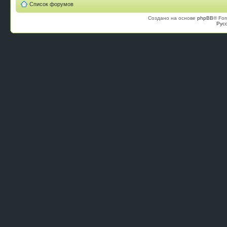
Список форумов
Создано на основе
phpBB
® For
Рус