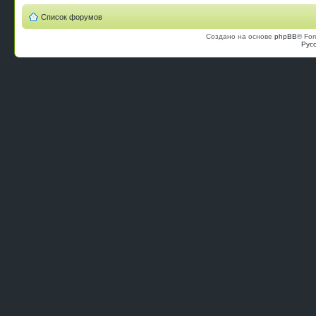
Список форумов
Создано на основе
phpBB
® For
Рус