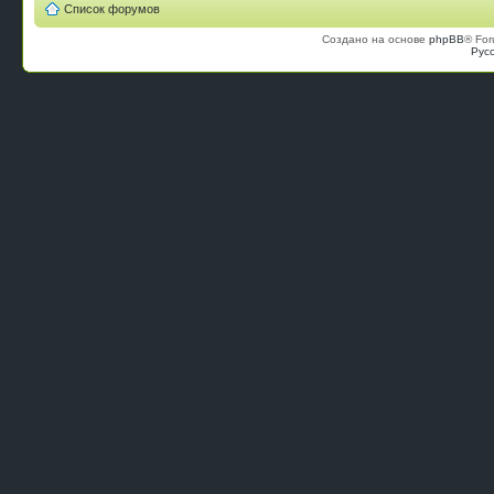
Список форумов
Создано на основе
phpBB
® For
Рус