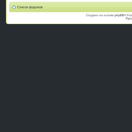
Список форумов
Создано на основе
phpBB
® For
Рус