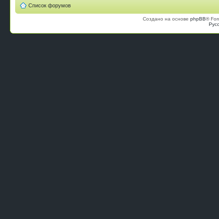
Список форумов
Создано на основе
phpBB
® For
Рус