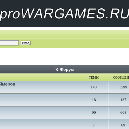
Форум
ТЕМЫ
СООБЩЕ
еймеров
148
1599
18
137
90
668
7
69