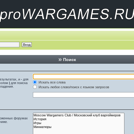
Поиск
езультатах, и
-
для
Искать все слова
мволом
|
для поиска
впадения.
Искать любое слово/поиск с языком запросов
вложенных форумах
ниже.