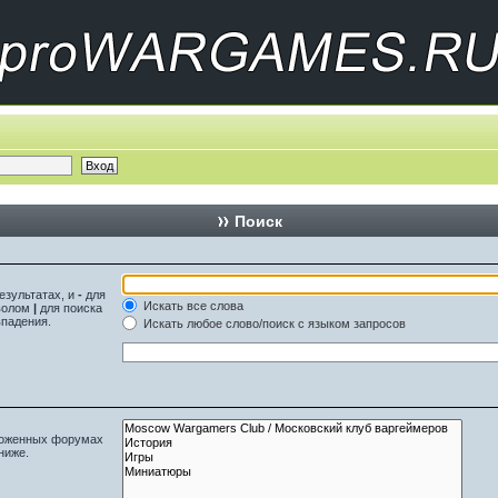
Поиск
езультатах, и
-
для
Искать все слова
мволом
|
для поиска
впадения.
Искать любое слово/поиск с языком запросов
вложенных форумах
ниже.