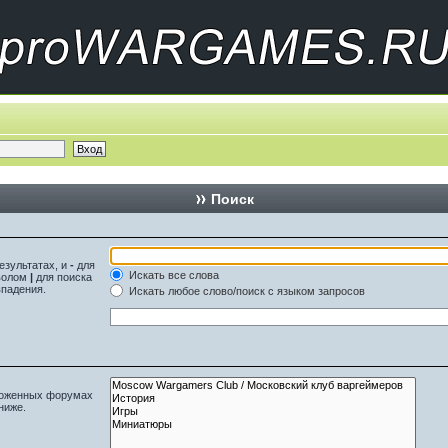
Поиск
езультатах, и
-
для
Искать все слова
мволом
|
для поиска
впадения.
Искать любое слово/поиск с языком запросов
вложенных форумах
ниже.