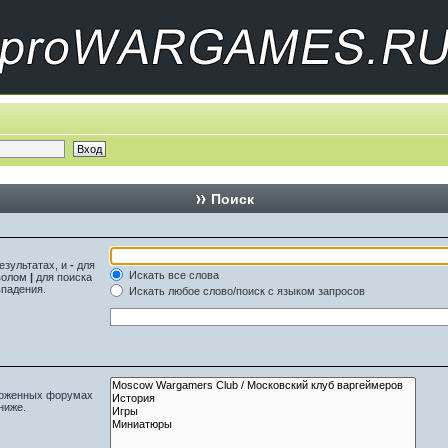
Поиск
езультатах, и
-
для
Искать все слова
мволом
|
для поиска
впадения.
Искать любое слово/поиск с языком запросов
вложенных форумах
ниже.