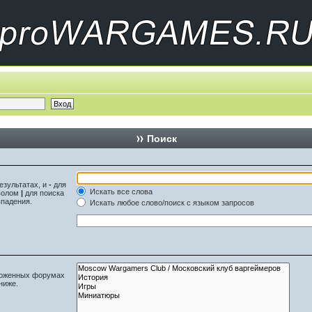
Поиск
езультатах, и
-
для
Искать все слова
мволом
|
для поиска
впадения.
Искать любое слово/поиск с языком запросов
вложенных форумах
ниже.