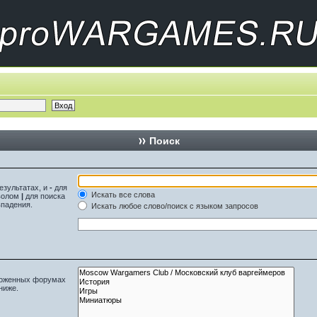
Поиск
езультатах, и
-
для
Искать все слова
мволом
|
для поиска
впадения.
Искать любое слово/поиск с языком запросов
вложенных форумах
ниже.