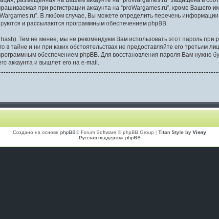
рмация, размещенная на Вашем аккаунте на “proWargames.ru” защищена в со
рашиваемая при регистрации аккаунта на “proWargames.ru”, кроме Вашего им
rgames.ru”. В любом случае, Вы можете определить перечень информации, к
рируются и рассылаются программным обеспечением phpBB.
sh). Тем не менее, мы не рекомендуем Вам использовать этот пароль при ре
его в тайне и ни при каких обстоятельствах не предоставляйте его третьим л
программным обеспечением phpBB. Для восстановления пароля Вам нужно буд
 аккаунта и вышлет его на e-mail.
Создано на основе
phpBB
® Forum Software © phpBB Group |
Titan Style by
Vinny
Русская поддержка phpBB