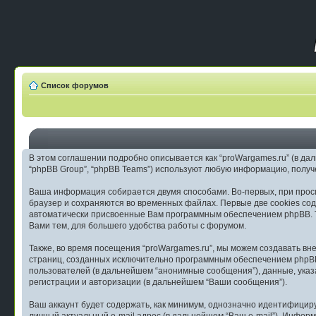
Список форумов
В этом соглашении подробно описывается как “proWargames.ru” (в дальне
“phpBB Group”, “phpBB Teams”) используют любую информацию, полу
Ваша информация собирается двумя способами. Во-первых, при просм
браузер и сохраняются во временных файлах. Первые две cookies сод
автоматически присвоенные Вам программным обеспечением phpBB. Тр
Вами тем, для большего удобства работы с форумом.
Также, во время посещения “proWargames.ru”, мы можем создавать вн
страниц, созданных исключительно программным обеспечением phpB
пользователей (в дальнейшем “анонимные сообщения”), данные, указ
регистрации и авторизации (в дальнейшем “Ваши сообщения”).
Ваш аккаунт будет содержать, как минимум, однозначно идентифицир