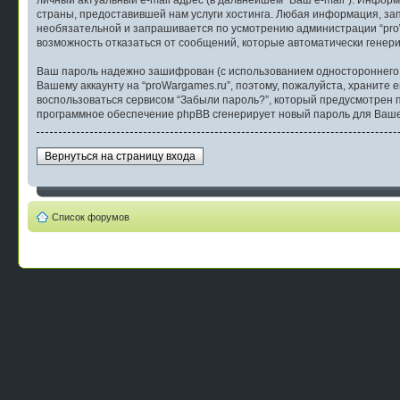
личный актуальный e-mail адрес (в дальнейшем “Ваш e-mail”). Инфо
страны, предоставившей нам услуги хостинга. Любая информация, зап
необязательной и запрашивается по усмотрению администрации “proWa
возможность отказаться от сообщений, которые автоматически гене
Ваш пароль надежно зашифрован (с использованием одностороннего ha
Вашему аккаунту на “proWargames.ru”, поэтому, пожалуйста, храните 
воспользоваться сервисом “Забыли пароль?”, который предусмотрен 
программное обеспечение phpBB сгенерирует новый пароль для Вашего
Вернуться на страницу входа
Список форумов