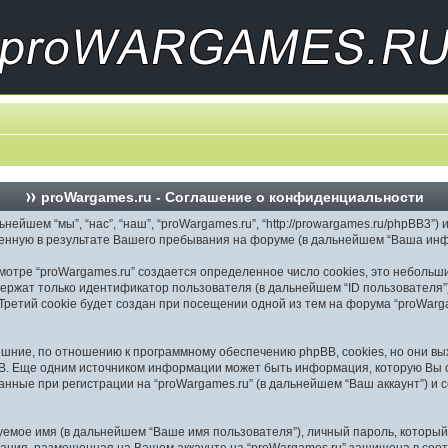
proWargames.ru - Соглашение о конфиденциальности
йшем “мы”, “нас”, “наш”, “proWargames.ru”, “http://prowargames.ru/phpBB3”) и
ченную в результате Вашего пребывания на форуме (в дальнейшем “Ваша инф
отре “proWargames.ru” создается определенное число cookies, это небольш
ержат только идентификатор пользователя (в дальнейшем “ID пользователя”)
етий cookie будет создан при посещении одной из тем на форума “proWarga
ешние, по отношению к программному обеспечению phpBB, cookies, но они вых
B. Еще одним источником информации может быть информация, которую Вы о
анные при регистрации на “proWargames.ru” (в дальнейшем “Ваш аккаунт”) 
уемое имя (в дальнейшем “Ваше имя пользователя”), личный пароль, который