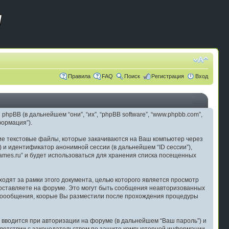
Правила
FAQ
Поиск
Регистрация
Вход
 phpBB (в дальнейшем “они”, “их”, “phpBB software”, “www.phpbb.com”,
ормация”).
ие текстовые файлы, которые закачиваются на Ваш компьютер через
 и идентификатор анонимной сессии (в дальнейшем “ID сессии”),
mes.ru” и будет использоваться для хранения списка посещенных
одят за рамки этого документа, целью которого является просмотр
ставляете на форуме. Это могут быть сообщения неавторизованных
и соообщения, коорые Вы разместили после прохождения процедуры
 вводится при авторизации на форуме (в дальнейшем “Ваш пароль”) и