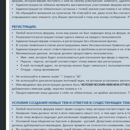
форума, которая вправе поступить с ним по своему усмотрению: изменить, удалит
Администрация не обязана проверять выставленные участниками форума матер
Администрация не обязательно согласна с точкой зрения участников и не обяз
Не обращайте внимания на хулиганов. Не отвечайте им, даже если Вы считает
открывшемся окне опишите суть Ваших претензий к тому или иному сообщению. Р
РЕГИСТРАЦИЯ:
Любой посетитель форума, если ему ранее не был запрещен вход на форум, им
Разрешается регистрация только одного имени на каждого пользователя.
Администрация вправе отказать в регистрации без объяснения причин.
В случае появления в списке регистрируемых имен бессмысленных буквенно-ци
Администрация не несет ответственности за проблемы в регистрации и не отв
Минимальные данные, которые должен предоставить пользователь:
Имя - имя, которое будет использоваться для опознания при вводе и пароля,
Пароль - пароль, который соответствует этому имени при регистрации.
E-mail- почтовый адрес, по которому можно будет связаться с пользователем
Откуда - город проживания
Не используйте в имени знаки "-" (тире) и "@".
Не используйте для регистрации почтовый ящик, на котором установлен автоот
Имя вводимое при регистрации должно быть
ЧЕЛОВЕЧЕСКИМ ИМЕНЕМ-ОТЧЕ
добавления к именам цифр, порочих знаков и т.п.
Предоставление иных данных о себе не обязательно, но крайне желательно. Т
УСЛОВИЯ СОЗДАНИЯ НОВЫХ ТЕМ И ОТВЕТОВ В СУЩЕСТВУЮЩИХ ТЕМ
Любой посетитель форума имеет право создать тему, которая соответствует пр
Название темы должно четко и ясно описывать смысл того, о чем идет речь в т
Если тема вопроса подходит для нескольких подфорумов, достаточно открыть те
Основной язык общения на портале и форуме - русский. Допустимо использован
должны дублироваться переводом. Данное правило не относится к названиям, торг
Вы должны учитывать специфику такой формы общения, как форум, и четко пони