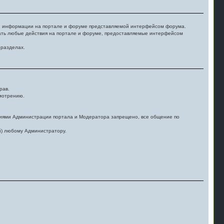
бой информации на портале и форуме представляемой интерфейсом форума.
шать любые действия на портале и форуме, предоставляемые интерфейсом
 разделах.
рав.
смотрению.
виями Администрации портала и Модератора запрещено, все общение по
й) любому Администратору.