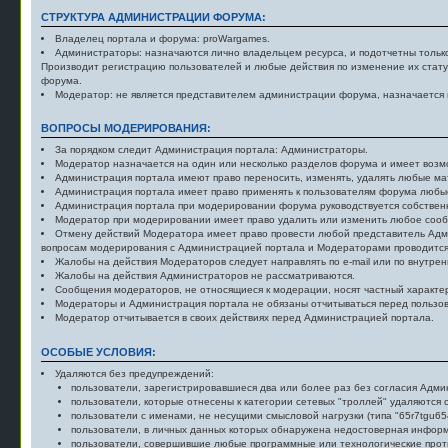
СТРУКТУРА АДМИНИСТРАЦИИ ФОРУМА:
Владелец портала и форума: proWargames.
Администраторы: назначаются лично владельцем ресурса, и подотчетны тольк
Производит регистрацию пользователей и любые действия по изменение их стат
форума.
Модератор: не является представителем администрации форума, назначается н
ВОПРОСЫ МОДЕРИРОВАНИЯ:
За порядком следит Администрация портала: Администраторы.
Модератор назначается на один или несколько разделов форума и имеет возмо
Администрация портала имеют право переносить, изменять, удалять любые ма
Администрация портала имеет право применять к пользователям форума любые
Администрация портала при модерировании форума руководствуется собствен
Модератор при модерировании имеет право удалить или изменить любое сооб
Отмену действий Модератора имеет право провести любой представитель Адм
вопросам модерирования с Администрацией портала и Модераторами проводится 
Жалобы на действия Модераторов следует направлять по e-mail или по внутре
Жалобы на действия Администраторов не рассматриваются.
Сообщения модераторов, не относящиеся к модерации, носят частный характе
Модераторы и Администрация портала не обязаны отчитываться перед пользов
Модератор отчитывается в своих действиях перед Администрацией портала.
ОСОБЫЕ УСЛОВИЯ:
Удаляются без предупреждений:
пользователи, зарегистрировавшиеся два или более раз без согласия Адми
пользователи, которые отнесены к категории сетевых "троллей" удаляются
пользователи с именами, не несущими смысловой нагрузки (типа "65r7tgu65
пользователи, в личных данных которых обнаружена недостоверная инфор
пользователи, совершившие любые программные или технологические прот