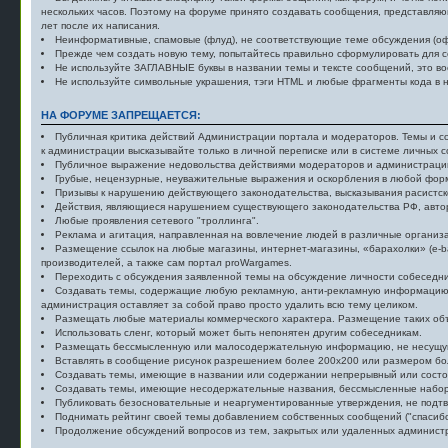
нескольких часов. Поэтому на форуме принято создавать сообщения, представляю
лет после их написания.
Неинформативные, спамовые (флуд), не соответствующие теме обсуждения (офф
Прежде чем создать новую тему, попытайтесь правильно сформулировать для с
Не используйте ЗАГЛАВНЫЕ буквы в названии темы и тексте сообщений, это во
Не используйте символьные украшения, тэги HTML и любые фрагменты кода в н
НА ФОРУМЕ ЗАПРЕЩАЕТСЯ:
Публичная критика действий Администрации портала и модераторов. Темы и со
к администрации высказывайте только в личной переписке или в системе личных 
Публичное выражение недовольства действиями модераторов и администрации.
Грубые, нецензурные, неуважительные выражения и оскорбления в любой фор
Призывы к нарушению действующего законодательства, высказывания расистско
Действия, являющиеся нарушением существующего законодательства РФ, авторс
Любые проявления сетевого "троллинга".
Реклама и агитация, направленная на вовлечение людей в различные организац
Размещение ссылок на любые магазины, интернет-магазины, «барахолки» (e-b
производителей, а также сам портал proWargames.
Переходить с обсуждения заявленной темы на обсуждение личности собеседник
Создавать темы, содержащие любую рекламную, анти-рекламную информацию, а
администрация оставляет за собой право просто удалить всю тему целиком.
Размещать любые материалы коммерческого характера. Размещение таких объ
Использовать сленг, который может быть непонятен другим собеседникам.
Размещать бессмысленную или малосодеpжательнyю информацию, не несущую
Вставлять в сообщение рисунок разрешением более 200x200 или размером бо
Создавать темы, имеющие в названии или содержании непрерывный или состо
Создавать темы, имеющие несодержательные названия, бессмысленные набор
Публиковать безосновательные и неаргументированные утверждения, не подтв
Поднимать рейтинг своей темы добавлением собственных сообщений ("спасибо
Продолжение обсуждений вопросов из тем, закрытых или удаленных админист