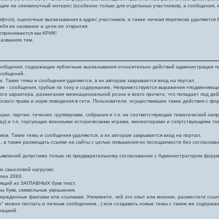
щие не сиюминутный интерес (особенно только для отдельных участников), а сообщения, к
топ), оценочные высказывания в адрес участников, а также личная переписка удаляются 
ебя ее название и цели ее открытия.
спринимается как КРИК!
азваниях тем.
общения, содержащие публичные высказывания относительно действий администрации порт
сообщений.
 Такие темы и сообщения удаляются, а их авторам закрывается вход на портал.
ме - сообщения, грубые по тону и содержанию. Неприветствуются выражения «подменяющ
го характера, разжигание межнациональной розни и всего прочего, что попадает под дей
кого права и норм поведения в сети. Пользователи. осуществившие такие действия с фор
ии, партии, течения, группировки, собрания и т.п. не соответствующие тематической на
ay) и т.п. торгующие военными историческими играми, миниатюрами и сопутствующими то
ов. Такие темы и сообщения удаляются, а их авторам закрывается вход на портал.
 также размещать ссылки на сайты с целью повышения их посещаемости без согласовани
явлений допустимо только по предварительному согласованию с Администратором форума
 смысловой нагрузки;
лее 20Кб.
ящий из ЗАГЛАВНЫХ букв текст.
ы букв, символьные украшения.
ержденные фактами или ссылками. Упомяните, чей это опыт или мнение, разместите ссылк
" можно послать и личным сообщением...) или создавать новые темы с таким же содержа
рацией.