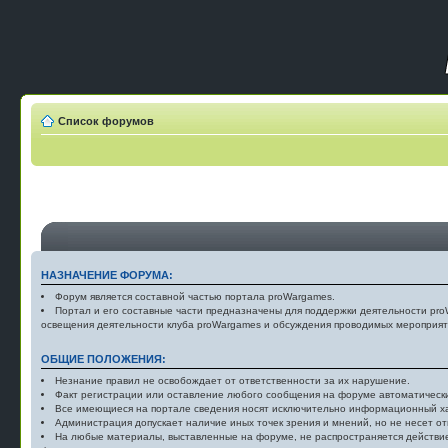
Список форумов
НАЗНАЧЕНИЕ ФОРУМА:
Форум является составной частью портала proWargames.
Портал и его составные части предназначены для поддержки деятельности proW
освещения деятельности клуба proWargames и обсуждения проводимых мероприят
ОБЩИЕ ПОЛОЖЕНИЯ:
Незнание правил не освобождает от ответственности за их нарушение.
Факт регистрации или оставление любого сообщения на форуме автоматически
Все имеющиеся на портале сведения носят исключительно информационный х
Администрация допускает наличие иных точек зрения и мнений, но не несет отв
На любые материалы, выставленные на форуме, не распространяется действие 