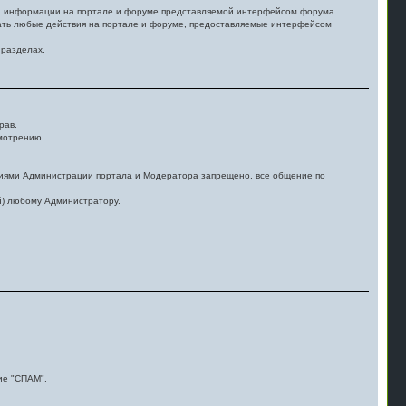
бой информации на портале и форуме представляемой интерфейсом форума.
шать любые действия на портале и форуме, предоставляемые интерфейсом
 разделах.
рав.
смотрению.
виями Администрации портала и Модератора запрещено, все общение по
й) любому Администратору.
ие "СПАМ".