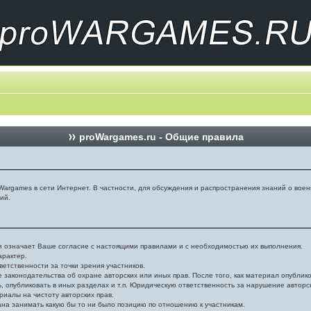
proWargames.ru - Общие правила
argames в сети Интернет. В частности, для обсуждения и распространения знаний о воен
ий.
 означает Ваше согласие с настоящими правилами и с необходимостью их выполнения.
арактер.
етственности за точки зрения участников.
законодательства об охране авторских или иных прав. После того, как материал опубли
ь, опубликовать в иных разделах и т.п. Юридическую ответственность за нарушение авторс
иалы на чистоту авторских прав.
ана занимать какую бы то ни было позицию по отношению к участникам.