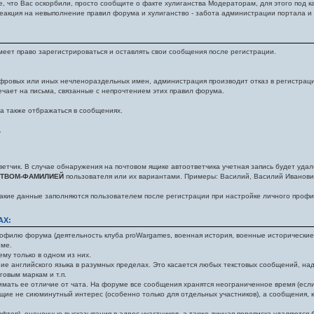
е, что Вас оскорбили, просто сообщите о факте хулиганства Модераторам, для этого под
еакция на невыполнение правил форума и хулиганство - забота администрации портала и
еет право зарегистрироваться и оставлять свои сообщения после регистрации.
фровых или иных нечленораздельных имен, администрация производит отказ в регистрации
ечает на письма, связанные с непрочтением этих правил форума.
 а также отбражаться в сообщениях.
.
ветчик. В случае обнаружения на почтовом ящике автоответчика учетная запись будет удал
СТВОМ-ФАМИЛИЕЙ
пользователя или их вариантами. Примеры: Василий, Василий Иванович,
акие данные заполняются пользователем после регистрации при настройке личного профи
АХ:
офилю форума (деятельность клуба proWargames, военная история, военные исторические и
еме.
му только в одном из них.
ие английского языка в разумных пределах. Это касается любых текстовых сообщений, надп
овым маркам и т.п.
мать ее отличие от чата. На форуме все сообщения хранятся неограниченное время (если 
щие не сиюминутный интерес (особенно только для отдельных участников), а сообщения, к
топ), оценочные высказывания в адрес участников, а также личная переписка удаляются 