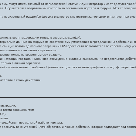
о ему. Могут иметь скрытый от пользователей статус. Администратор имеет доступ к лю
уса. Осуществляет оперативный контроль за состоянием портала и форума. Может совер
а произвольный раздел(ы) форума в качестве смотрителя за порядком в назначенных ему
жность вести модерацию только в своем разделе(ах).
териалы и данные на форуме по собственному усмотрению в пределах зоны действия их п
 санкции вплоть до полного запрещения IP-адреса сети пользователя по собственному у
ным мнением и не связана правилами.
щение только во вверенном ему разделе.
инистрации портала. Публичное обсуждение, жалобы, высказывание недовольства дейст
только в личной переписке.
нней системе личных сообщений (кнопка находится в личном профиле или под фотографие
р.
ателями в своих действиях.
нистрации;
 со всеми сообщениями;
47");
мация.
иводействия нормальной работе портала.
ассылку во внутренней (личной) почте, и любые действия, которые подпадают под понят