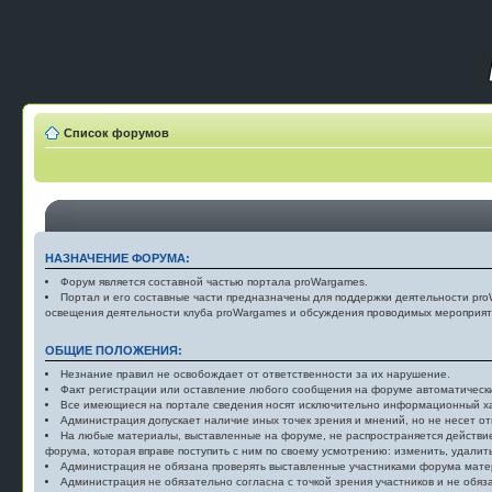
Список форумов
НАЗНАЧЕНИЕ ФОРУМА:
Форум является составной частью портала proWargames.
Портал и его составные части предназначены для поддержки деятельности proW
освещения деятельности клуба proWargames и обсуждения проводимых мероприят
ОБЩИЕ ПОЛОЖЕНИЯ:
Незнание правил не освобождает от ответственности за их нарушение.
Факт регистрации или оставление любого сообщения на форуме автоматически
Все имеющиеся на портале сведения носят исключительно информационный х
Администрация допускает наличие иных точек зрения и мнений, но не несет отв
На любые материалы, выставленные на форуме, не распространяется действие 
форума, которая вправе поступить с ним по своему усмотрению: изменить, удалит
Администрация не обязана проверять выставленные участниками форума матер
Администрация не обязательно согласна с точкой зрения участников и не обяз