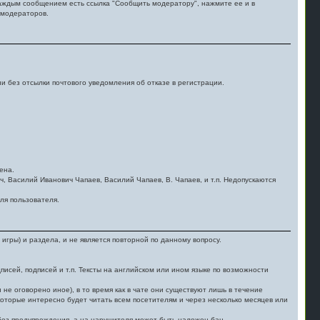
 каждым сообщением есть ссылка "Сообщить модератору", нажмите ее и в
 модераторов.
 без отсылки почтового уведомления об отказе в регистрации.
ена.
 Василий Иванович Чапаев, Василий Чапаев, В. Чапаев, и т.п. Недопускаются
ля пользователя.
гры) и раздела, и не является повторной по данному вопросу.
исей, подписей и т.п. Тексты на английском или ином языке по возможности
не оговорено иное), в то время как в чате они существуют лишь в течение
оторые интересно будет читать всем посетителям и через несколько месяцев или
без предупреждения, а на нарушителя может быть наложен бан.