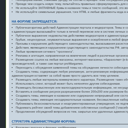
Прежде чем создать новую тему, попытайтесь правильно сформулировать для с
Не используйте ЗАГЛАВНЫЕ буквы в названии темы и тексте сообщений, это во
Не используйте символьные украшения, тэги HTML и любые фрагменты кода в н
НА ФОРУМЕ ЗАПРЕЩАЕТСЯ:
Публичная критика действий Администрации портала и модераторов. Темы и со
к администрации высказывайте только в личной переписке или в системе личных 
Публичное выражение недовольства действиями модераторов и администрации.
Грубые, нецензурные, неуважительные выражения и оскорбления в любой фор
Призывы к нарушению действующего законодательства, высказывания расистско
Действия, являющиеся нарушением существующего законодательства РФ, авторс
Любые проявления сетевого "троллинга".
Реклама и агитация, направленная на вовлечение людей в различные организац
Размещение ссылок на любые магазины, интернет-магазины, «барахолки» (e-b
производителей, а также сам портал proWargames.
Переходить с обсуждения заявленной темы на обсуждение личности собеседник
Создавать темы, содержащие любую рекламную, анти-рекламную информацию, а
администрация оставляет за собой право просто удалить всю тему целиком.
Размещать любые материалы коммерческого характера. Размещение таких объ
Использовать сленг, который может быть непонятен другим собеседникам.
Размещать бессмысленную или малосодеpжательнyю информацию, не несущую
Вставлять в сообщение рисунок разрешением более 200x200 или размером бо
Создавать темы, имеющие в названии или содержании непрерывный или состо
Создавать темы, имеющие несодержательные названия, бессмысленные набор
Публиковать безосновательные и неаргументированные утверждения, не подтв
Поднимать рейтинг своей темы добавлением собственных сообщений ("спасибо
Продолжение обсуждений вопросов из тем, закрытых или удаленных админист
СТРУКТУРА АДМИНИСТРАЦИИ ФОРУМА:
Владелец портала и форума: proWargames.