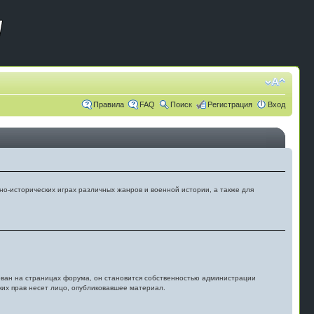
Правила
FAQ
Поиск
Регистрация
Вход
но-исторических играх различных жанров и военной истории, а также для
кован на страницах форума, он становится собственностью администрации
ких прав несет лицо, опубликовавшее материал.