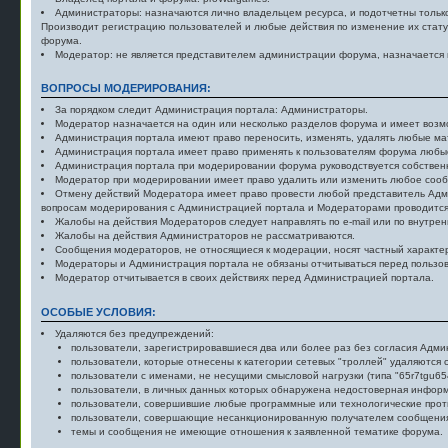
Администраторы: назначаются лично владельцем ресурса, и подотчетны тольк
Производит регистрацию пользователей и любые действия по изменение их стат
форума.
Модератор: не является представителем администрации форума, назначается н
ВОПРОСЫ МОДЕРИРОВАНИЯ:
За порядком следит Администрация портала: Администраторы.
Модератор назначается на один или несколько разделов форума и имеет возмо
Администрация портала имеют право переносить, изменять, удалять любые ма
Администрация портала имеет право применять к пользователям форума любые
Администрация портала при модерировании форума руководствуется собствен
Модератор при модерировании имеет право удалить или изменить любое сооб
Отмену действий Модератора имеет право провести любой представитель Адм
вопросам модерирования с Администрацией портала и Модераторами проводится 
Жалобы на действия Модераторов следует направлять по e-mail или по внутре
Жалобы на действия Администраторов не рассматриваются.
Сообщения модераторов, не относящиеся к модерации, носят частный характе
Модераторы и Администрация портала не обязаны отчитываться перед пользов
Модератор отчитывается в своих действиях перед Администрацией портала.
ОСОБЫЕ УСЛОВИЯ:
Удаляются без предупреждений:
пользователи, зарегистрировавшиеся два или более раз без согласия Адми
пользователи, которые отнесены к категории сетевых "троллей" удаляются
пользователи с именами, не несущими смысловой нагрузки (типа "65r7tgu65
пользователи, в личных данных которых обнаружена недостоверная инфор
пользователи, совершившие любые программные или технологические прот
пользователи, совершающие несанкционированную получателем сообщения р
темы и сообщения не имеющие отношения к заявленной тематике форума.