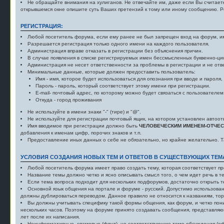
Не обращайте внимания на хулиганов. Не отвечайте им, даже если Вы считает
открывшемся окне опишите суть Ваших претензий к тому или иному сообщению. Р
РЕГИСТРАЦИЯ:
Любой посетитель форума, если ему ранее не был запрещен вход на форум, им
Разрешается регистрация только одного имени на каждого пользователя.
Администрация вправе отказать в регистрации без объяснения причин.
В случае появления в списке регистрируемых имен бессмысленных буквенно-ци
Администрация не несет ответственности за проблемы в регистрации и не отв
Минимальные данные, которые должен предоставить пользователь:
Имя - имя, которое будет использоваться для опознания при вводе и пароля,
Пароль - пароль, который соответствует этому имени при регистрации.
E-mail- почтовый адрес, по которому можно будет связаться с пользователем
Откуда - город проживания
Не используйте в имени знаки "-" (тире) и "@".
Не используйте для регистрации почтовый ящик, на котором установлен автоот
Имя вводимое при регистрации должно быть
ЧЕЛОВЕЧЕСКИМ ИМЕНЕМ-ОТЧЕ
добавления к именам цифр, порочих знаков и т.п.
Предоставление иных данных о себе не обязательно, но крайне желательно. Т
УСЛОВИЯ СОЗДАНИЯ НОВЫХ ТЕМ И ОТВЕТОВ В СУЩЕСТВУЮЩИХ ТЕМ
Любой посетитель форума имеет право создать тему, которая соответствует пр
Название темы должно четко и ясно описывать смысл того, о чем идет речь в т
Если тема вопроса подходит для нескольких подфорумов, достаточно открыть те
Основной язык общения на портале и форуме - русский. Допустимо использован
должны дублироваться переводом. Данное правило не относится к названиям, торг
Вы должны учитывать специфику такой формы общения, как форум, и четко пони
нескольких часов. Поэтому на форуме принято создавать сообщения, представляю
лет после их написания.
Неинформативные, спамовые (флуд), не соответствующие теме обсуждения (офф