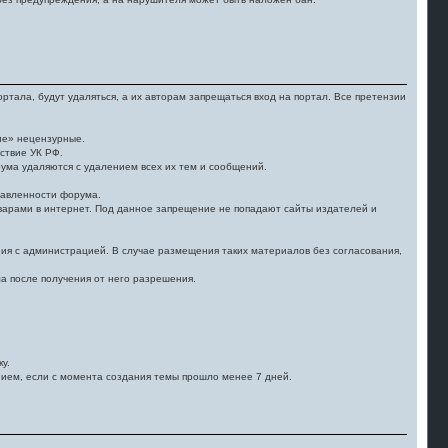
ала, будут удаляться, а их авторам запрещаться вход на портал. Все претензии
ие» нецензурные.
ствие УК РФ.
ума удаляются с удалением всех их тем и сообщений.
правленности форума.
варами в интернет. Под данное запрещение не попадают сайты издателей и
я с администрацией. В случае размещения таких материалов без согласования,
 после получения от него разрешения.
у.
нием, если с момента создания темы прошло менее 7 дней.