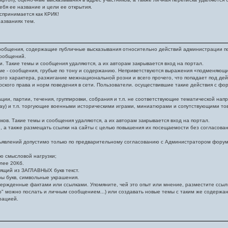
ебя ее название и цели ее открытия.
спринимается как КРИК!
азваниях тем.
общения, содержащие публичные высказывания относительно действий администрации порт
сообщений.
 Такие темы и сообщения удаляются, а их авторам закрывается вход на портал.
ме - сообщения, грубые по тону и содержанию. Неприветствуются выражения «подменяющ
го характера, разжигание межнациональной розни и всего прочего, что попадает под дей
кого права и норм поведения в сети. Пользователи. осуществившие такие действия с фор
ии, партии, течения, группировки, собрания и т.п. не соответствующие тематической на
ay) и т.п. торгующие военными историческими играми, миниатюрами и сопутствующими то
ов. Такие темы и сообщения удаляются, а их авторам закрывается вход на портал.
 также размещать ссылки на сайты с целью повышения их посещаемости без согласовани
явлений допустимо только по предварительному согласованию с Администратором форума
 смысловой нагрузки;
лее 20Кб.
ящий из ЗАГЛАВНЫХ букв текст.
ы букв, символьные украшения.
ержденные фактами или ссылками. Упомяните, чей это опыт или мнение, разместите ссылк
" можно послать и личным сообщением...) или создавать новые темы с таким же содержа
рацией.