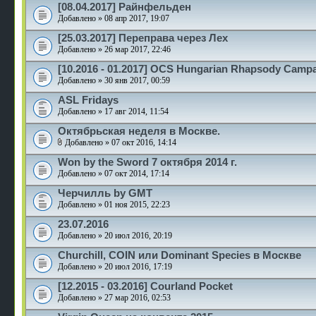
[08.04.2017] Райнфельден
Добавлено » 08 апр 2017, 19:07
[25.03.2017] Переправа через Лех
Добавлено » 26 мар 2017, 22:46
[10.2016 - 01.2017] OCS Hungarian Rhapsody Camp
Добавлено » 30 янв 2017, 00:59
ASL Fridays
Добавлено » 17 авг 2014, 11:54
Октябрьская неделя в Москве.
Добавлено » 07 окт 2016, 14:14
Won by the Sword 7 октября 2014 г.
Добавлено » 07 окт 2014, 17:14
Черчилль by GMT
Добавлено » 01 ноя 2015, 22:23
23.07.2016
Добавлено » 20 июл 2016, 20:19
Churchill, COIN или Dominant Species в Москве
Добавлено » 20 июл 2016, 17:19
[12.2015 - 03.2016] Courland Pocket
Добавлено » 27 мар 2016, 02:53