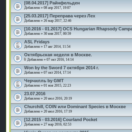
[08.04.2017] Райнфельден
Добавлено » 08 апр 2017, 19:07
[25.03.2017] Переправа через Лех
Добавлено » 26 мар 2017, 22:46
[10.2016 - 01.2017] OCS Hungarian Rhapsody Camp
Добавлено » 30 янв 2017, 00:59
ASL Fridays
Добавлено » 17 авг 2014, 11:54
Октябрьская неделя в Москве.
Добавлено » 07 окт 2016, 14:14
Won by the Sword 7 октября 2014 г.
Добавлено » 07 окт 2014, 17:14
Черчилль by GMT
Добавлено » 01 ноя 2015, 22:23
23.07.2016
Добавлено » 20 июл 2016, 20:19
Churchill, COIN или Dominant Species в Москве
Добавлено » 20 июл 2016, 17:19
[12.2015 - 03.2016] Courland Pocket
Добавлено » 27 мар 2016, 02:53