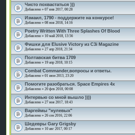
Чисто похвастаться )))
Добавлено » 07 янв 2017, 00:28
Измаил, 1790 - поддержите на конкурсе!
Добавлено » 08 ноя 2018, 14:16
Poetry Written With Three Splashes Of Blood
Добавлено » 10 май 2018, 13:56
Фишки для Elusive Victory из C3i Magazine
Добавлено » 27 апр 2018, 21:34
Полтавская битва 1709
Добавлено » 19 апр 2018, 10:15
Combat Commander,вопросы и ответы.
Добавлено » 01 июн 2013, 23:20
Помогите разобраться. Space Empires 4x
Добавлено » 20 фев 2018, 00:08
Интервью со мной вышло ))))
Добавлено » 27 ноя 2017, 18:43
Варгеймы "нулевых"
Добавлено » 26 сен 2016, 22:06
Шедевры Gary Grigsby
Добавлено » 10 авг 2017, 00:17