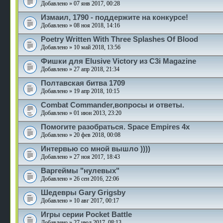
Добавлено » 07 янв 2017, 00:28
Измаил, 1790 - поддержите на конкурсе!
Добавлено » 08 ноя 2018, 14:16
Poetry Written With Three Splashes Of Blood
Добавлено » 10 май 2018, 13:56
Фишки для Elusive Victory из C3i Magazine
Добавлено » 27 апр 2018, 21:34
Полтавская битва 1709
Добавлено » 19 апр 2018, 10:15
Combat Commander,вопросы и ответы.
Добавлено » 01 июн 2013, 23:20
Помогите разобраться. Space Empires 4x
Добавлено » 20 фев 2018, 00:08
Интервью со мной вышло ))))
Добавлено » 27 ноя 2017, 18:43
Варгеймы "нулевых"
Добавлено » 26 сен 2016, 22:06
Шедевры Gary Grigsby
Добавлено » 10 авг 2017, 00:17
Игры серии Pocket Battle
Добавлено » 27 июл 2017, 08:13