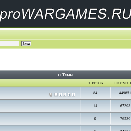
Темы
ОТВЕТОВ
ПРОСМОТ
84
44985
1
2
3
4
5
14
67203
0
76530