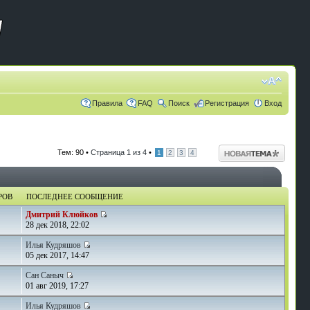
Правила
FAQ
Поиск
Регистрация
Вход
Начать новую
Тем: 90 •
Страница
1
из
4
•
1
2
3
4
тему
РОВ
ПОСЛЕДНЕЕ СООБЩЕНИЕ
Дмитрий Клюйков
1
28 дек 2018, 22:02
Илья Кудряшов
05 дек 2017, 14:47
Сан Саныч
01 авг 2019, 17:27
Илья Кудряшов