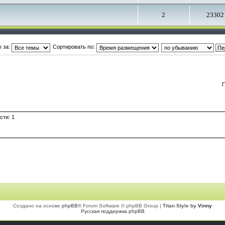
2
23302
 за:
Сортировать по:
П
сти: 1
Создано на основе
phpBB
® Forum Software © phpBB Group |
Titan Style by
Vinny
Русская поддержка phpBB