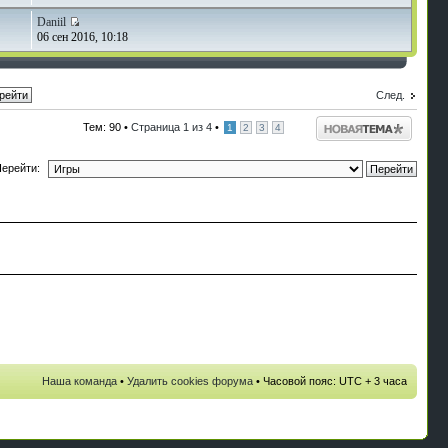
Daniil
06 сен 2016, 10:18
След.
Начать новую
Тем: 90 •
Страница
1
из
4
•
1
2
3
4
тему
ерейти:
Наша команда
•
Удалить cookies форума
• Часовой пояс: UTC + 3 часа