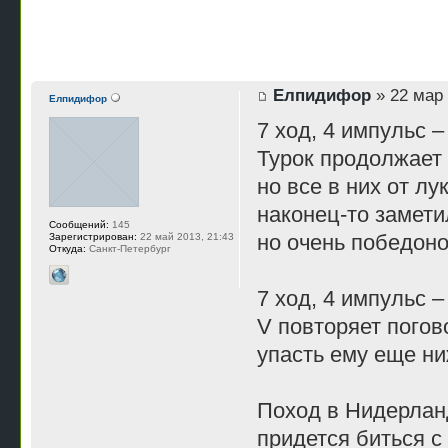
Елпидифор
» 22 мар 
Елпидифор
7 ход, 4 импульс 
Турок продолжает
но все в них от лу
наконец-то замети
Сообщений:
145
но очень победоно
Зарегистрирован:
22 май 2013, 21:43
Откуда:
Санкт-Петербург
7 ход, 4 импульс –
V повторяет погов
упасть ему еще ни
Поход в Нидерланд
придется биться с