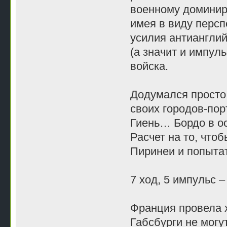
военному доминиро
имея в виду перспе
усилия антианглий
(а значит и импул
войска.
Додумался просто 
своих городов-по
Гиень… Бордо в о
Расчет на то, что
Пиринеи и попытат
7 ход, 5 импульс 
Франция провела х
Габсбурги не могу