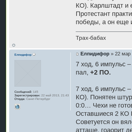
КО). Карлштадт и 
Протестант практи
победы, а он еще 
Трах-бабах
Елпидифор
» 22 мар 
Елпидифор
7 ход, 6 импульс –
пал,
+2 ПО.
7 ход, 6 импульс 
Сообщений:
145
КО). Понятен штур
Зарегистрирован:
22 май 2013, 21:43
Откуда:
Санкт-Петербург
0:0… Чехи не гото
Оставшиеся 2 КО Г
Советуется он вял
атташе, гоаорит д