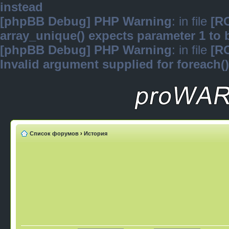
instead
[phpBB Debug] PHP Warning
: in file
[R
array_unique() expects parameter 1 to b
[phpBB Debug] PHP Warning
: in file
[R
Invalid argument supplied for foreach()
Список форумов
›
История