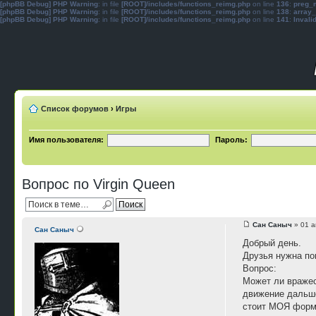
[phpBB Debug] PHP Warning
: in file
[ROOT]/includes/functions_reimg.php
on line
136
:
preg_m
[phpBB Debug] PHP Warning
: in file
[ROOT]/includes/functions_reimg.php
on line
138
:
array_
[phpBB Debug] PHP Warning
: in file
[ROOT]/includes/functions_reimg.php
on line
141
:
Invali
Список форумов
›
Игры
Имя пользователя:
Пароль:
Вопрос по Virgin Queen
Сан Саныч
» 01 а
Сан Саныч
Добрый день.
Друзья нужна по
Вопрос:
Может ли вражес
движение дальше
стоит МОЯ формац