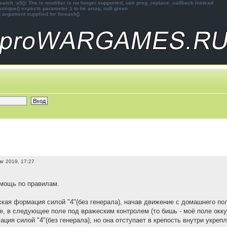
atch_all(): The /e modifier is no longer supported, use preg_replace_callback instead
unique() expects parameter 1 to be array, null given
d argument supplied for foreach()
вг 2019, 17:27
мощь по правилам.
кая формация силой "4"(без генерала), начав движение с домашнего по
, в следующее поле под вражеским контролем (то бишь - моё поле окку
ия силой "4"(без генерала), но она отступает в крепость внутри укрепл