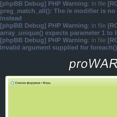
[phpBB Debug] PHP Warning
: in file
[R
preg_match_all(): The /e modifier is n
instead
[phpBB Debug] PHP Warning
: in file
[R
array_unique() expects parameter 1 to b
[phpBB Debug] PHP Warning
: in file
[R
Invalid argument supplied for foreach()
Список форумов
›
Игры