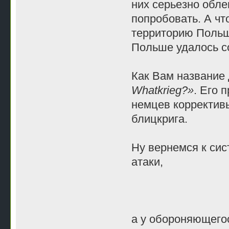
них серьезно обле
попробовать. А чт
территорию Польш
Польше удалось со
Как Вам название 
Whatkrieg?»
. Его 
немцев корректив
блицкрига.
Ну вернемся к сис
атаки,
а у обороняющего