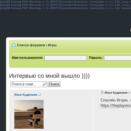
[phpBB Debug] PHP Warning
: in file
[ROOT]/includes/functions_reimg.php
on line
136
:
preg_m
[phpBB Debug] PHP Warning
: in file
[ROOT]/includes/functions_reimg.php
on line
138
:
array_
[phpBB Debug] PHP Warning
: in file
[ROOT]/includes/functions_reimg.php
on line
141
:
Invali
Список форумов
›
Игры
Имя пользователя:
Пароль:
Интервью со мной вышло ))))
Илья Кудряшов
» 
Илья Кудряшов
Спасибо Игорю, 
https://theplayers