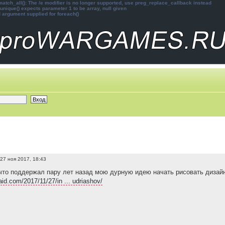
atch_all(): The /e modifier is no longer supported, use preg_replace_callback instead
unique() expects parameter 1 to be array, null given
d argument supplied for foreach()
27 ноя 2017, 18:43
что поддержал пару лет назад мою дурную идею начать рисовать дизайн 
aid.com/2017/11/27/in ... udriashov/