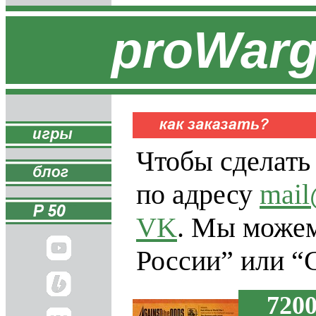
proWar
Чтобы сделать
по адресу
mail
VK
. Мы можем
России” или “
7200